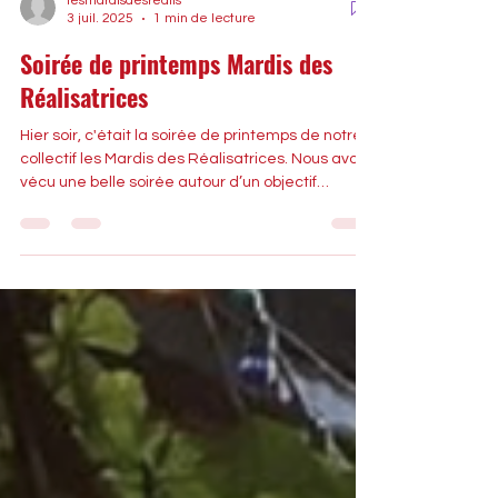
lesmardisdesrealis
3 juil. 2025
1 min de lecture
Soirée de printemps Mardis des
Réalisatrices
Hier soir, c'était la soirée de printemps de notre
collectif les Mardis des Réalisatrices. Nous avons
vécu une belle soirée autour d’un objectif
commun : faire avancer la parité dans
l’audiovisuel.