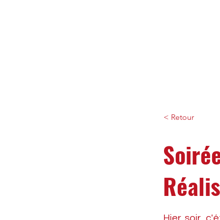
< Retour
Soiré
Réalis
Hier soir, c