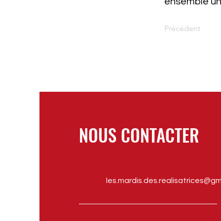
ensemble uni
Précédent
NOUS CONTACTER
les.mardis.des.realisatrices@g