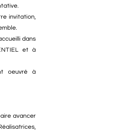
ntative.
e invitation,
semble.
ccueilli dans
ENTIEL et à
ont oeuvré à
faire avancer
alisatrices,