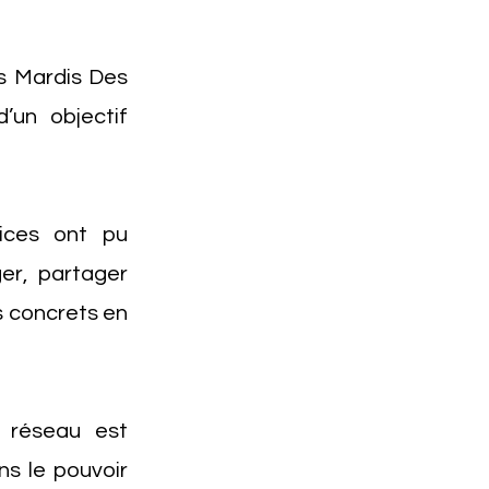
es Mardis Des
’un objectif
rices ont pu
er, partager
ns concrets en
 réseau est
ns le pouvoir