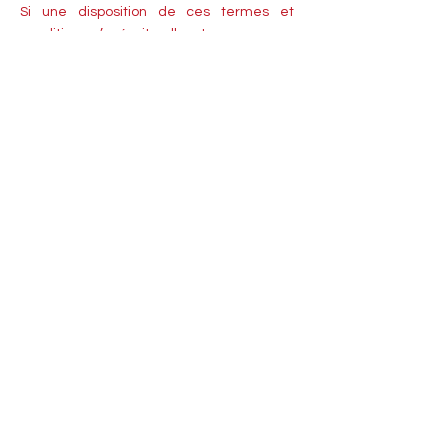
Si une disposition de ces termes et
conditions s’avérait nulle et non avenue,
les autres dispositions restent néanmoins
applicables et effectives. Le collectif les
Mardis des Réalisatrices peut transférer
ses droits et obligations en application de
ces termes et conditions à des tiers.
NOUS CONTACTER
les.mardis.des.realisatrices@gmail.com